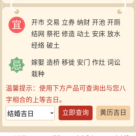
开市
交易
立券
纳财
开池
开厕
结网
祭祀
修造
动土
安床
放水
经络
破土
嫁娶
造桥
移徙
安门
作灶
词讼
栽种
温馨提示：使用下方产品可查询出与您八
字相合的上等吉日。
立即查询
黄历吉日