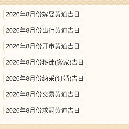
传统日历可不是简单的数日子，要算
2026年8月份嫁娶黄道吉日
日月行星的轨迹，测晨昏星象，预报日月
2026年8月份出行黄道吉日
食这些天文现象。说白了就是古代版的"天
文年历编制工程"，凝聚了老祖宗观测天象
2026年8月份开市黄道吉日
的智慧结晶。
2026年8月份移徙(搬家)吉日
日月星辰的"太空芭蕾"对地球生命有啥
2026年8月份纳采(订婚)吉日
影响？古今学者都发现，这些宇宙运动会
在地球生物身上留下独特印记。天体运行
2026年8月份交易黄道吉日
规律里藏着万物生长的密码，包含着自然
2026年8月份求嗣黄道吉日
变化的原理。所以要研究人和自然的关
系，还真得看懂古代历法这个"时空密码