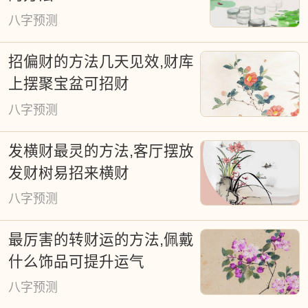
子胜过好风水"，"良辰吉日能改运"，说的
八字预测
就是把握天时的重要性。现在网上那些老
招偏财的方法几天见效,财库
黄历虽然标着宜忌，但就像买衣服要试
上摆聚宝盆可招财
穿，重要日子还是得找专业人士量身定
八字预测
制。本网站提供的免费择日服务，就是帮
你找到专属的"幸运时刻"，结婚搬家、开业
发横财最灵的方法,客厅摆放
动土这些人生大事，选对时辰才能讨个好
发财树易招来横财
彩头。
八字预测
最厉害的转财运的方法,佩戴
什么饰品可提升运气
八字预测