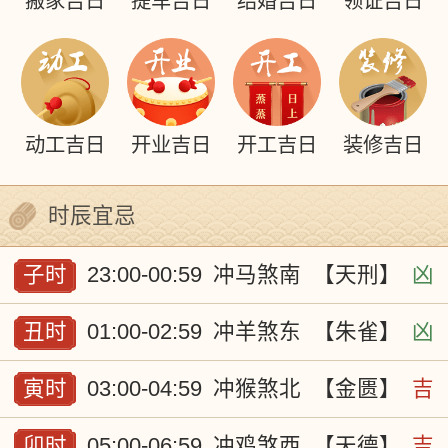
搬家吉日
提车吉日
结婚吉日
领证吉日
动工吉日
开业吉日
开工吉日
装修吉日
时辰宜忌
子时
23:00-00:59
冲马煞南
【天刑】
凶
丑时
01:00-02:59
冲羊煞东
【朱雀】
凶
寅时
03:00-04:59
冲猴煞北
【金匮】
吉
卯时
05:00-06:59
冲鸡煞西
【天德】
吉