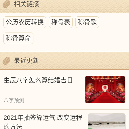
相关链接
本"。
虽然老黄历上的吉凶说法有些玄乎，
公历农历转换
称骨表
称骨歌
但仔细琢磨会发现这里面大有文章：既有
称骨算命
天文地理知识，又有生态哲学思考，还教
人怎么和大自然和谐相处。咱们现在要用
最近更新
科学眼光去研究，既不能全盘迷信，也别
一棍子打死，这可是打开传统文化宝库的
生辰八字怎么算结婚吉日
钥匙。
八字预测
挑日子重要吗？这可是咱老祖宗传下
来的生存智慧！小到婚丧嫁娶，大到国家
2021年抽签算运气 改变运程
大事，古人讲究"看天行事"。俗话说"好日
的方法