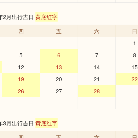
6年2月出行吉日
黄底红字
四
五
六
日
1
5
6
7
8
12
13
14
15
19
20
21
22
26
27
28
6年3月出行吉日
黄底红字
四
五
六
日