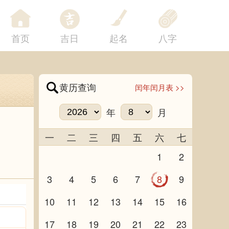
首页
吉日
起名
八字
黄历查询
闰年闰月表 >>
年
月
一
二
三
四
五
六
七
1
2
3
4
5
6
7
8
9
10
11
12
13
14
15
16
17
18
19
20
21
22
23