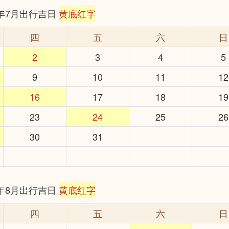
6年7月出行吉日
黄底红字
四
五
六
日
2
3
4
5
9
10
11
12
16
17
18
19
23
24
25
26
30
31
6年8月出行吉日
黄底红字
四
五
六
日