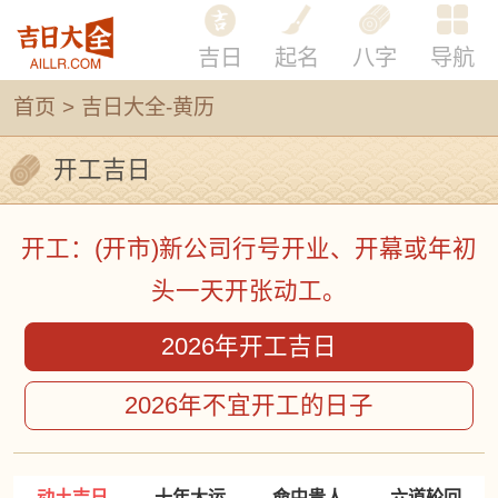
吉日
起名
八字
导航
首页
>
吉日大全-黄历
开工吉日
开工：(开市)新公司行号开业、开幕或年初
头一天开张动工。
2026年开工吉日
2026年不宜开工的日子
动土吉日
十年大运
命中贵人
六道轮回