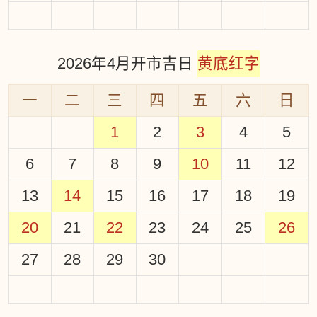
2026年4月开市吉日
黄底红字
一
二
三
四
五
六
日
1
2
3
4
5
6
7
8
9
10
11
12
13
14
15
16
17
18
19
20
21
22
23
24
25
26
27
28
29
30