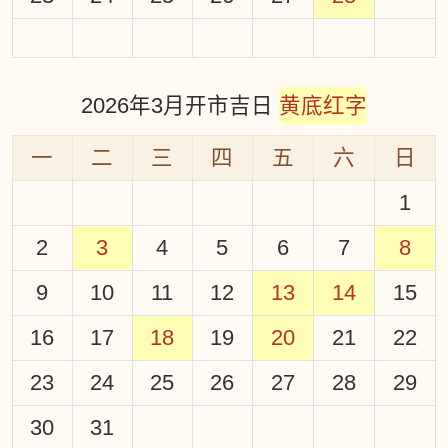
2026年3月开市吉日
黄底红字
一
二
三
四
五
六
日
1
2
3
4
5
6
7
8
9
10
11
12
13
14
15
16
17
18
19
20
21
22
23
24
25
26
27
28
29
30
31