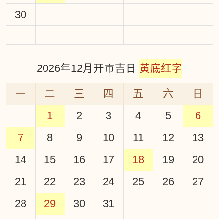
30
2026年12月开市吉日
黄底红字
一
二
三
四
五
六
日
1
2
3
4
5
6
7
8
9
10
11
12
13
14
15
16
17
18
19
20
21
22
23
24
25
26
27
28
29
30
31